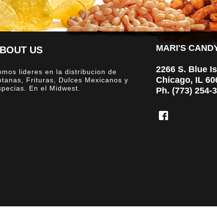
MARI'S CANDY
BOUT US
2266 S. Blue I
mos lideres en la distribucion de
Chicago, IL 60
otanas, Frituras, Dulces Mexicanos y
specias. En el Midwest.
Ph. (773) 254-